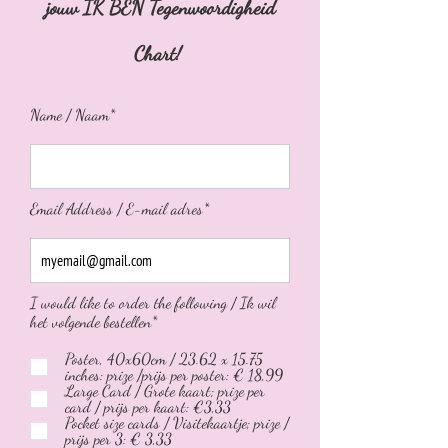
jouw IK BEN Tegenwoordigheid
Chart!
Name / Naam*
Email Address / E-mail adres*
I would like to order the following / Ik wil
het volgende bestellen*
Poster, 40x60cm / 23.62 x 15.75
inches: prize /prijs per poster: € 18,99
Large Card / Grote kaart; prize per
card / prijs per kaart: €3,33
Pocket size cards / Visitekaartje; prize /
prijs per 3: € 3,33