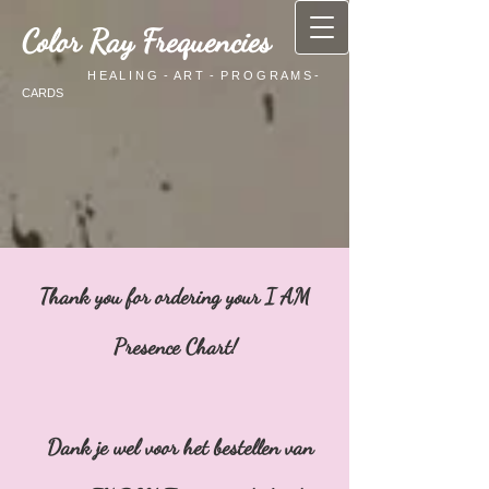
Color Ray Frequencies
H E A L I N G - A R T - P R O G R A M S -
CARDS
Thank you for ordering your I AM
Presence Chart!
Dank je wel voor het bestellen van